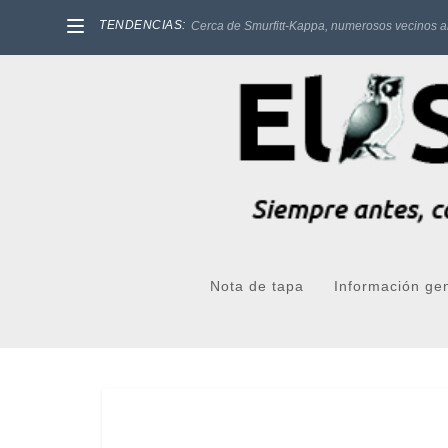
TENDENCIAS:
Cerca de Smurfitt-Kappa, numerosos vecinos a
Nota de tapa
Información ge