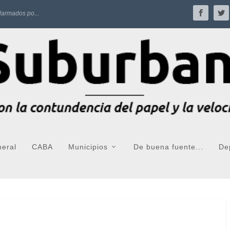
larmados po...
neral
CABA
Municipios
De buena fuente...
De