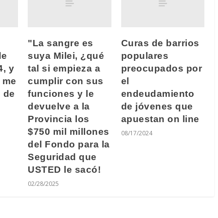
"La sangre es
Curas de barrios
de
suya Milei, ¿qué
populares
4, y
tal si empieza a
preocupados por
í me
cumplir con sus
el
e de
funciones y le
endeudamiento
devuelve a la
de jóvenes que
Provincia los
apuestan on line
$750 mil millones
08/17/2024
del Fondo para la
Seguridad que
USTED le sacó!
02/28/2025