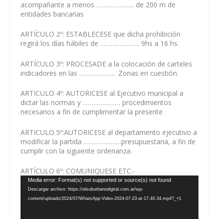
acompañante a menos
…………………
de 200 m de
entidades bancarias
ARTÍCULO 2º:
ESTABLECESE
que dicha prohibición
regirá los días hábiles de
………………….
9hs a 16 hs.
ARTÍCULO 3º:
PROCESADE
a la colocación de carteles
indicadores en las
………………..
Zonas en cuestión.
ARTICULO 4º:
AUTORICESE
al Ejecutivo municipal a
dictar las normas y
…………………
procedimientos
necesarios a fin de cumplimentar la presente
ARTICULO 5º:
AUTORICESE
al departamento ejecutivo a
modificar la partida
…………………
presupuestaria, a fin de
cumplir con la siguiente ordenanza.
ARTÍCULO 6º:
COMUNIQUESE ETC.-
Reproductor
Media error: Format(s) not supported or source(s) not found
de
Descargar archivo: https://elsuburbanodigital.com.ar/wp-
vídeo
content/uploads/2024/07/WhatsApp-Video-2024-07-23-at-17.40.34.mp4?_=1