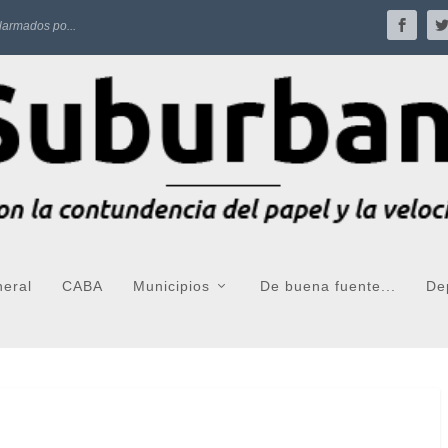
larmados po...
neral
CABA
Municipios
De buena fuente...
De