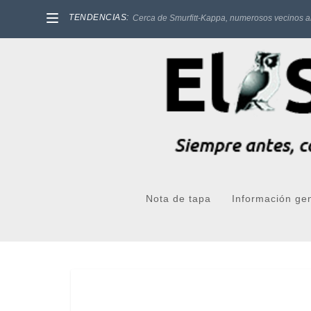
TENDENCIAS:
Cerca de Smurfitt-Kappa, numerosos vecinos a
Nota de tapa
Información ge