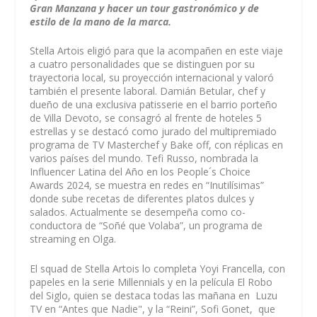
Gran Manzana y hacer un tour gastronómico y de
estilo de la mano de la marca.
Stella Artois eligió para que la acompañen en este viaje
a cuatro personalidades que se distinguen por su
trayectoria local, su proyección internacional y valoró
también el presente laboral. Damián Betular, chef y
dueño de una exclusiva patisserie en el barrio porteño
de Villa Devoto, se consagró al frente de hoteles 5
estrellas y se destacó como jurado del multipremiado
programa de TV Masterchef y Bake off, con réplicas en
varios países del mundo. Tefi Russo, nombrada la
Influencer Latina del Año en los People´s Choice
Awards 2024, se muestra en redes en “Inutilísimas”
donde sube recetas de diferentes platos dulces y
salados. Actualmente se desempeña como co-
conductora de “Soñé que Volaba”, un programa de
streaming en Olga.
El squad de Stella Artois lo completa Yoyi Francella, con
papeles en la serie Millennials y en la película El Robo
del Siglo, quien se destaca todas las mañana en Luzu
TV en “Antes que Nadie", y la “Reini”, Sofi Gonet, que