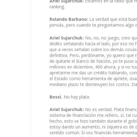
Ariel Sujarchuk:
Estamos en la radio que m
ranking.
Rolando Barbano:
La verdad que está buen
pensás, pero cuando te preguntamos algo di
Ariel Sujarchuk:
No, no, no juego, creo qu
dedito señalando hacia el lado, por eso no 
que a veces señalan sobre los demás cosas 
definitiva. Pero, perdóname, yo quiero que 
de quitarle el Banco de Nación, yo te puse
millones en diciembre, 400 ahora, y si no tu
apretarme me das un crédito hablando, com
el Estado como herramienta de apriete, ús
mediano plazo te disminuyen los costos. Da
Bossi.
No hay plata.
Ariel Sujarchuk:
No es verdad. Plata financi
sistema de financiación me refiero, sí, tal
hecho, esto se hizo también durante el gobie
estoy dando un aumento, ni siquiera es de der
sentido común. Si vos financiás herramient