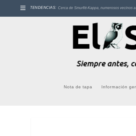
TENDENCIAS:
Cerca de Smurfitt-Kappa, numerosos vecinos a
Nota de tapa
Información ge