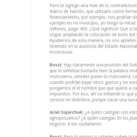
Pero te agrego una más de lo contradictorio y
Banco de Nación, que utilizarlo como herram
financiamiento, por ejemplo, nos podrían dar
ejemplo en mi municipio, yo tengo la mitad d
millones, pago 400. ¿Qué significa? Que si 
seguir ampliando la colocación de luces led
Ayudarnos de esta manera, no nos aprietes.
teniendo en la ausencia del Estado Nacion
inconclusas.
Bossi:
Hay claramente una posición del Gobi
que lo sintetiza bastante bien la palabra mo
motosierra, ustedes pasen la motosierra. Les
cuando podrían bajar otros gastos y no está
pongamos el el nombre que que quiere a cada
impuestos. Por eso, ahí se entiende lo que
servicio en definitiva, porque sacar una sucu
Ariel Sujarchuk:
¿A quién castigan con esto
agropecuarios? ¿A quién castigan En los p
negocio. A los ciudadanos.
Bossi:
Pero lo mismo si ustedes suben la t