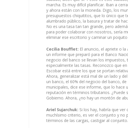
marcha. Es muy difícil planificar. Iban a cerr
y ahora están con la moneda. Digo, los mu
presupuestos chiquititos, que lo único que 
alumbrado público, la basura y tratar de ha
No es una tasa tan tan grande, pero además s
para poder colaborar con nosotros, sería m
eliminar ese escritorio y caminar un poquito 
Cecilia Boufflet:
El anuncio, el apriete o l
un informe que preparó para el Banco Nación
negocio del banco se llevan los impuestos
especialmente las tasas. Reconozco que en
Escobar está entre los que se portan relati
Ahora, generalizar está mal de un lado y de
un banco, el 60% del negocio del banco, de d
municipales, dice ese informe, que lo hace
reputación en términos tributarios. ¿Puede 
Gobierno. Ahora, ¿no hay un montón de abu
Ariel Sujarchuk:
Si los hay, habría que ver
muchísimo criterio, es ver el conjunto y n
términos de las cargas, castigar al conjunto.