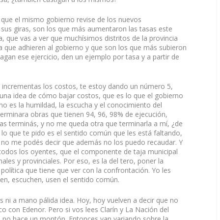
que el mismo gobierno revise de los nuevos
n sus giras, son los que más aumentaron las tasas este
, que vas a ver que muchísimos distritos de la provincia
ina que adhieren al gobierno y que son los que más subieron
hagan ese ejercicio, den un ejemplo por tasa y a partir de
 incrementas los costos, te estoy dando un número 5,
, una idea de cómo bajar costos, que es lo que el gobierno
ino es la humildad, la escucha y el conocimiento del
, terminara obras que tienen 94, 96, 98% de ejecución,
as terminás, y no me queda otra que terminarla a mí, ¿de
lo que te pido es el sentido común que les está faltando,
és no me podés decir que además no los puedo recaudar. Y
 todos los oyentes, que el componente de taja municipal
nales y provinciales. Por eso, es la del tero, poner la
política que tiene que ver con la confrontación. Yo les
en, escuchen, usen el sentido común.
s ni a mano pálida idea. Hoy, hoy vuelven a decir que no
 con Edenor. Pero si vos lees Clarín y La Nación del
o, no hace un montón. Entonces van variando sobre la