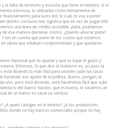
 la falta de territorio y escucha que tiene el ministro. Si el
ienta extorsiva, lo utilizarían como herramienta de
 financiamiento para luces led, lo cual, te voy a poner
el distrito con luces led, significa que en vez de pagar 600
tenemos una línea de crédito accesible, plata, podríamos
 y de esa manera disminuir costos. ¿Querés ahorrar plata?
 Y ten en cuenta que parte de los costos que estamos
al en obras que estaban comprometidas y que quedaron
erno Nacional que es ajustar y que es bajar el gasto y
tosierra. Entonces, lo que dice el Gobierno es, yo paso la
 está diciendo lo más fácil para ustedes subir las tasas
n haciendo ese ajuste de la política. Bueno, pongan, le
 uno, pero está diciendo, está haciéndola fácil que subir
 plantea lo del Banco Nación, que es bueno, le sacamos un
rsal de un banco es sacar un servicio.
? ¿A quién castigan en el interior? ¿A los productores
ueblos donde no hay bancos comerciales porque no hay
asa, ¿también castigan a los mismos?