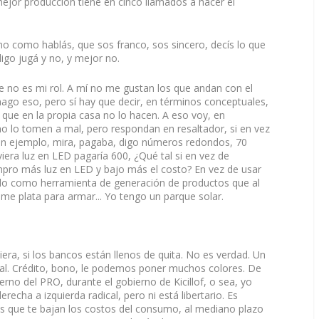
ejor producción tiene en cinco llamados a hacer el
o como hablás, que sos franco, sos sincero, decís lo que
go jugá y no, y mejor no.
e no es mi rol. A mí no me gustan los que andan con el
hago eso, pero sí hay que decir, en términos conceptuales,
que en la propia casa no lo hacen. A eso voy, en
no lo tomen a mal, pero respondan en resaltador, si en vez
 un ejemplo, mira, pagaba, digo números redondos, 70
viera luz en LED pagaría 600, ¿Qué tal si en vez de
pro más luz en LED y bajo más el costo? En vez de usar
alo como herramienta de generación de productos que al
me plata para armar... Yo tengo un parque solar.
era, si los bancos están llenos de quita. No es verdad. Un
 cual. Crédito, bono, le podemos poner muchos colores. De
rno del PRO, durante el gobierno de Kicillof, o sea, yo
echa a izquierda radical, pero ni está libertario. Es
as que te bajan los costos del consumo, al mediano plazo