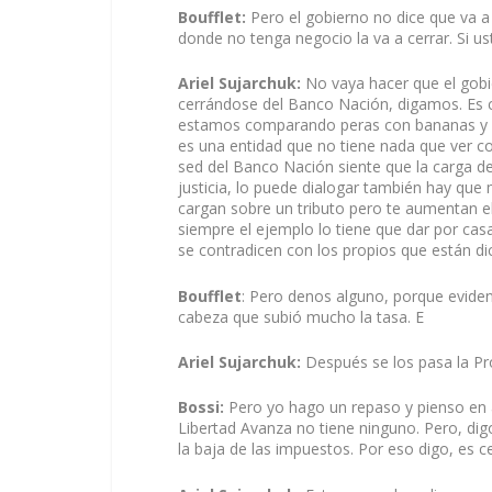
Boufflet:
Pero el gobierno no dice que va a
donde no tenga negocio la va a cerrar. Si ust
Ariel Sujarchuk:
No vaya hacer que el gobie
cerrándose del Banco Nación, digamos. Es c
estamos comparando peras con bananas y n
es una entidad que no tiene nada que ver con
sed del Banco Nación siente que la carga de
justicia, lo puede dialogar también hay que
cargan sobre un tributo pero te aumentan e
siempre el ejemplo lo tiene que dar por ca
se contradicen con los propios que están di
Boufflet
: Pero denos alguno, porque evident
cabeza que subió mucho la tasa. E
Ariel Sujarchuk:
Después se los pasa la P
Bossi:
Pero yo hago un repaso y pienso en 
Libertad Avanza no tiene ninguno. Pero, di
la baja de las impuestos. Por eso digo, es c