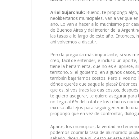
Ariel Sujarchuk:
Bueno, te propongo algo, 
neolibertarios municipales, van a ver que e
año. Lo van a hacer a lo muchísimo por casa
de Buenos Aires y del interior de la Argent
las tasas a lo largo de este año. Entonces, 
ahí volvemos a discutir.
Pero la pregunta más importante, si vos me
creo, fácil de entender, e incluso un aporte
tiene la herramienta, que no es el apriete, s
territorio. Si el gobierno, en algunos casos
también bajaríamos costos. Pero si vos no l
dónde querés que saque la plata? Entonces, 
que es, si vos traes las das costos, despu
te quiero asegurar, te quiero asegurar para
no llega al 6% del total de los tributos nacio
excusa allá lejos para seguir generando una 
propongo que en vez de confrontar, dialogu
Aparte, los municipios, la verdad no tenemo
podemos cobrar la tasa de alumbrado público
sábado, dicen que sí. Y esto es este sábad