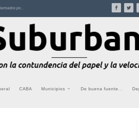
larmados po...
neral
CABA
Municipios
De buena fuente...
De