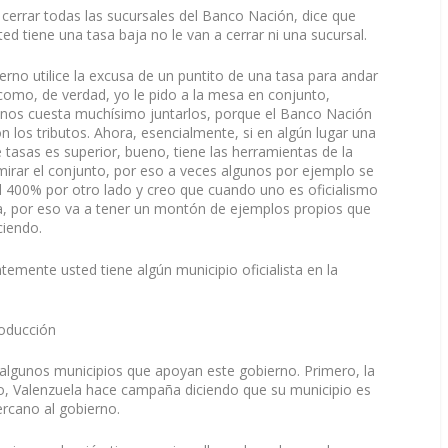
 cerrar todas las sucursales del Banco Nación, dice que
ed tiene una tasa baja no le van a cerrar ni una sucursal.
rno utilice la excusa de un puntito de una tasa para andar
omo, de verdad, yo le pido a la mesa en conjunto,
os cuesta muchísimo juntarlos, porque el Banco Nación
 los tributos. Ahora, esencialmente, si en algún lugar una
 tasas es superior, bueno, tiene las herramientas de la
 mirar el conjunto, por eso a veces algunos por ejemplo se
l 400% por otro lado y creo que cuando uno es oficialismo
sa, por eso va a tener un montón de ejemplos propios que
ciendo.
emente usted tiene algún municipio oficialista en la
roducción
algunos municipios que apoyan este gobierno. Primero, la
go, Valenzuela hace campaña diciendo que su municipio es
ercano al gobierno.