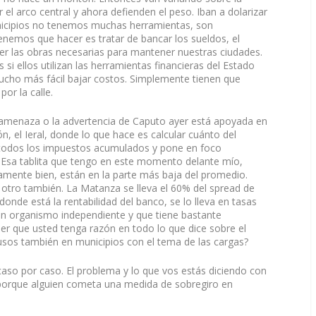
ar el arco central y ahora defienden el peso. Iban a dolarizar
nicipios no tenemos muchas herramientas, son
tenemos que hacer es tratar de bancar los sueldos, el
cer las obras necesarias para mantener nuestras ciudades.
i ellos utilizan las herramientas financieras del Estado
ucho más fácil bajar costos. Simplemente tienen que
por la calle.
a amenaza o la advertencia de Caputo ayer está apoyada en
, el Ieral, donde lo que hace es calcular cuánto del
, todos los impuestos acumulados y pone en foco
 Esa tablita que tengo en este momento delante mío,
vamente bien, están en la parte más baja del promedio.
l otro también. La Matanza se lleva el 60% del spread de
onde está la rentabilidad del banco, se lo lleva en tasas
 un organismo independiente y que tiene bastante
ser que usted tenga razón en todo lo que dice sobre el
sos también en municipios con el tema de las cargas?
 caso por caso. El problema y lo que vos estás diciendo con
o porque alguien cometa una medida de sobregiro en