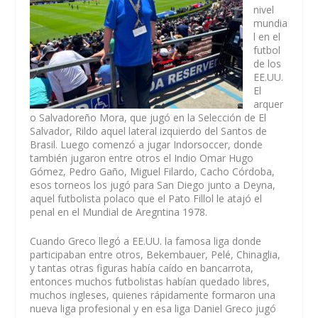
nivel
mundia
l en el
futbol
de los
EE.UU.
El
arquer
o Salvadoreño Mora, que jugó en la Selección de El
Salvador, Rildo aquel lateral izquierdo del Santos de
Brasil. Luego comenzó a jugar Indorsoccer, donde
también jugaron entre otros el Indio Omar Hugo
Gómez, Pedro Gaño, Miguel Filardo, Cacho Córdoba,
esos torneos los jugó para San Diego junto a Deyna,
aquel futbolista polaco que el Pato Fillol le atajó el
penal en el Mundial de Aregntina 1978.
Cuando Greco llegó a EE.UU. la famosa liga donde
participaban entre otros, Bekembauer, Pelé, Chinaglia,
y tantas otras figuras había caído en bancarrota,
entonces muchos futbolistas habían quedado libres,
muchos ingleses, quienes rápidamente formaron una
nueva liga profesional y en esa liga Daniel Greco jugó