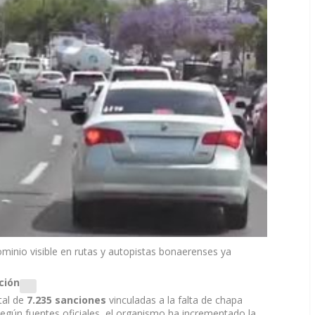
dominio visible en rutas y autopistas bonaerenses ya
ción
tal de
7.235 sanciones
vinculadas a la falta de chapa
egún fuentes oficiales, el organismo ha incrementado la