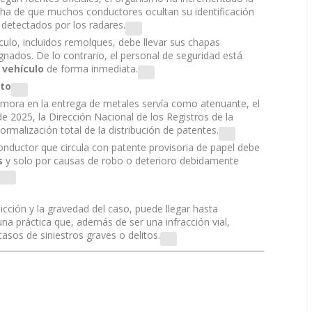
cha de que muchos conductores ocultan su identificación
r detectados por los radares.
ículo, incluidos remolques, debe llevar sus chapas
gnados. De lo contrario, el personal de seguridad está
 vehículo
de forma inmediata.
nto
demora en la entrega de metales servía como atenuante, el
de 2025, la
Dirección Nacional de los Registros de la
ormalización total de la distribución de patentes.
conductor que circula con patente provisoria de papel debe
s
y solo por causas de robo o deterioro debidamente
sdicción y la gravedad del caso, puede llegar hasta
 una práctica que, además de ser una infracción vial,
casos de siniestros graves o delitos.