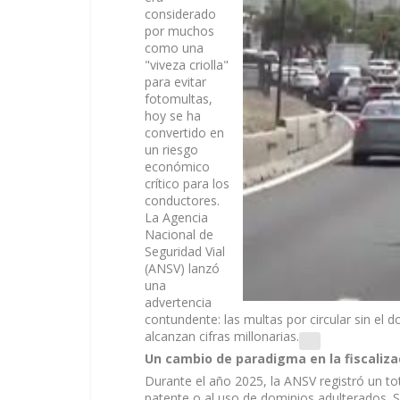
considerado
por muchos
como una
"viveza criolla"
para evitar
fotomultas,
hoy se ha
convertido en
un riesgo
económico
crítico para los
conductores.
La
Agencia
Nacional de
Seguridad Vial
(ANSV)
lanzó
una
advertencia
contundente: las multas por circular sin el 
alcanzan cifras millonarias.
Un cambio de paradigma en la fiscaliza
Durante el año 2025, la ANSV registró un to
patente o al uso de dominios adulterados. S