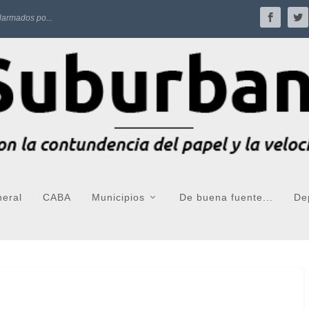
larmados po...
neral
CABA
Municipios
De buena fuente...
De