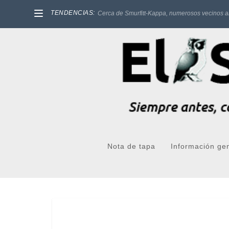
TENDENCIAS:
Cerca de Smurfitt-Kappa, numerosos vecinos a
Nota de tapa
Información ge