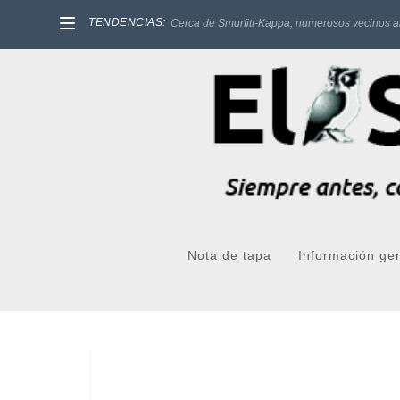
TENDENCIAS:
Cerca de Smurfitt-Kappa, numerosos vecinos a
Nota de tapa
Información ge