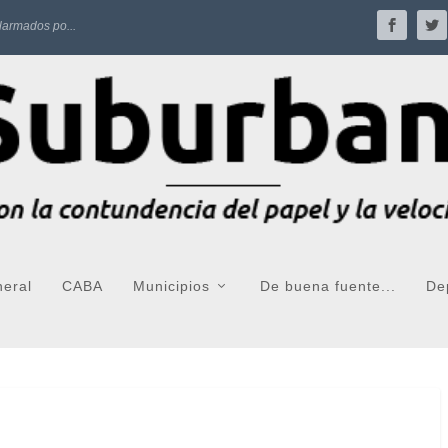
larmados po...
neral
CABA
Municipios
De buena fuente...
De