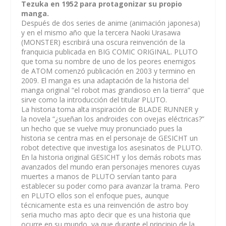
Tezuka en 1952 para protagonizar su propio
manga.
Después de dos series de anime (animación japonesa)
y en el mismo año que la tercera Naoki Urasawa
(MONSTER) escribirá una oscura reinvención de la
franquicia publicada en BIG COMIC ORIGINAL. PLUTO
que toma su nombre de uno de los peores enemigos
de ATOM comenzó publicación en 2003 y termino en
2009. El manga es una adaptación de la historia del
manga original “el robot mas grandioso en la tierra” que
sirve como la introducción del titular PLUTO.
La historia toma alta inspiración de BLADE RUNNER y
la novela “¿sueñan los androides con ovejas eléctricas?”
un hecho que se vuelve muy pronunciado pues la
historia se centra mas en el personaje de GESICHT un
robot detective que investiga los asesinatos de PLUTO.
En la historia original GESICHT y los demás robots mas
avanzados del mundo eran personajes menores cuyas
muertes a manos de PLUTO servían tanto para
establecer su poder como para avanzar la trama. Pero
en PLUTO ellos son el enfoque pues, aunque
técnicamente esta es una reinvención de astro boy
seria mucho mas apto decir que es una historia que
ocurre en su mundo, ya que durante el principio de la