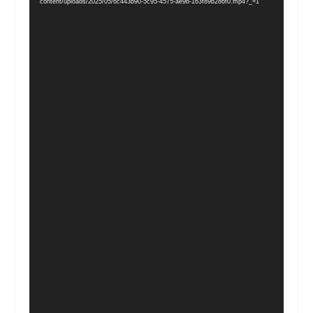
vídeo
content/uploads/2025/05/6c443b90-5c95-4575-ae9b-163f89b286f0.mp4?_=1