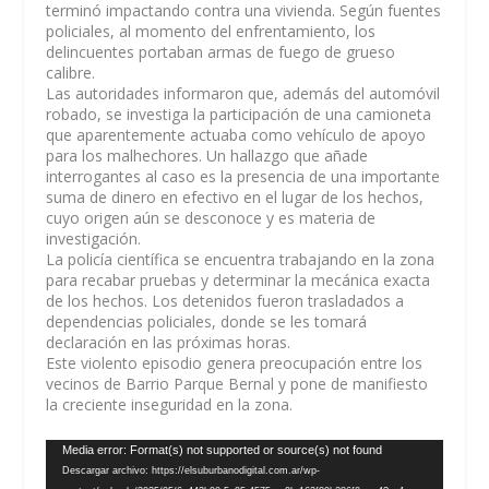
terminó impactando contra una vivienda. Según fuentes
policiales, al momento del enfrentamiento, los
delincuentes portaban armas de fuego de grueso
calibre.
Las autoridades informaron que, además del automóvil
robado, se investiga la participación de una camioneta
que aparentemente actuaba como vehículo de apoyo
para los malhechores. Un hallazgo que añade
interrogantes al caso es la presencia de una importante
suma de dinero en efectivo en el lugar de los hechos,
cuyo origen aún se desconoce y es materia de
investigación.
La policía científica se encuentra trabajando en la zona
para recabar pruebas y determinar la mecánica exacta
de los hechos. Los detenidos fueron trasladados a
dependencias policiales, donde se les tomará
declaración en las próximas horas.
Este violento episodio genera preocupación entre los
vecinos de Barrio Parque Bernal y pone de manifiesto
la creciente inseguridad en la zona.
Reproductor
Media error: Format(s) not supported or source(s) not found
de
Descargar archivo: https://elsuburbanodigital.com.ar/wp-