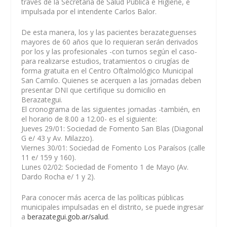
través de la Secretaría de Salud Pública e Higiene, e
impulsada por el intendente Carlos Balor.
De esta manera, los y las pacientes berazateguenses
mayores de 60 años que lo requieran serán derivados
por los y las profesionales -con turnos según el caso-
para realizarse estudios, tratamientos o cirugías de
forma gratuita en el Centro Oftalmológico Municipal
San Camilo. Quienes se acerquen a las jornadas deben
presentar DNI que certifique su domicilio en
Berazategui.
El cronograma de las siguientes jornadas -también, en
el horario de 8.00 a 12.00- es el siguiente:
Jueves 29/01: Sociedad de Fomento San Blas (Diagonal
G e/ 43 y Av. Milazzo).
Viernes 30/01: Sociedad de Fomento Los Paraísos (calle
11 e/ 159 y 160).
Lunes 02/02: Sociedad de Fomento 1 de Mayo (Av.
Dardo Rocha e/ 1 y 2).
Para conocer más acerca de las políticas públicas
municipales impulsadas en el distrito, se puede ingresar
a
berazategui.gob.ar/salud
.