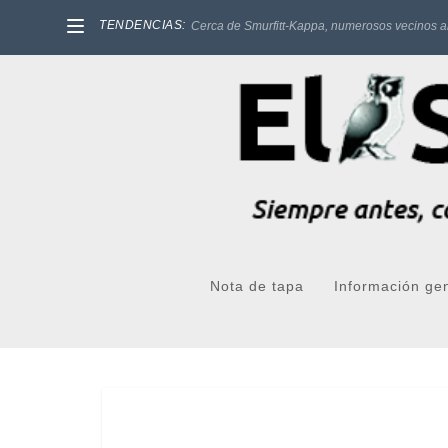
TENDENCIAS:
Cerca de Smurfitt-Kappa, numerosos vecinos a
Nota de tapa
Información ge