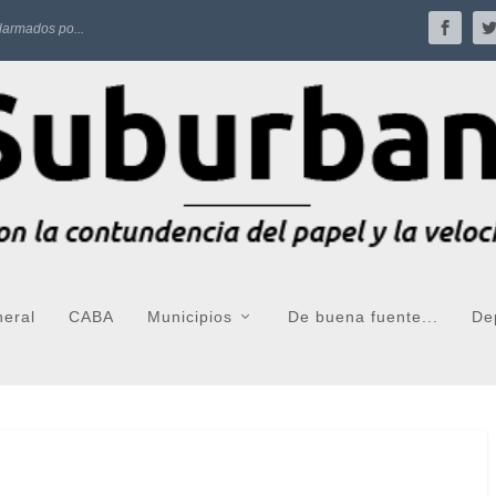
larmados po...
neral
CABA
Municipios
De buena fuente...
De