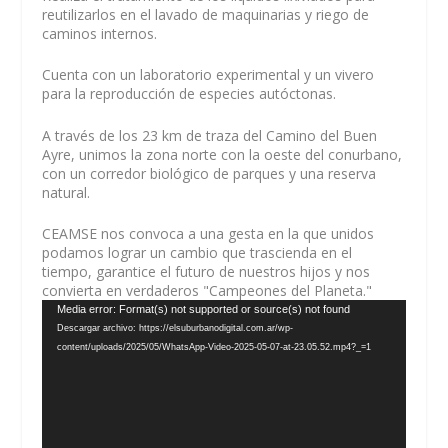
reutilizarlos en el lavado de maquinarias y riego de
caminos internos.
Cuenta con un laboratorio experimental y un vivero
para la reproducción de especies autóctonas.
A través de los 23 km de traza del Camino del Buen
Ayre, unimos la zona norte con la oeste del conurbano,
con un corredor biológico de parques y una reserva
natural.
CEAMSE nos convoca a una gesta en la que unidos
podamos lograr un cambio que trascienda en el
tiempo, garantice el futuro de nuestros hijos y nos
convierta en verdaderos "Campeones del Planeta."
Reproductor
Media error: Format(s) not supported or source(s) not found
de
Descargar archivo: https://elsuburbanodigital.com.ar/wp-
vídeo
content/uploads/2025/05/WhatsApp-Video-2025-05-07-at-23.05.52.mp4?_=1