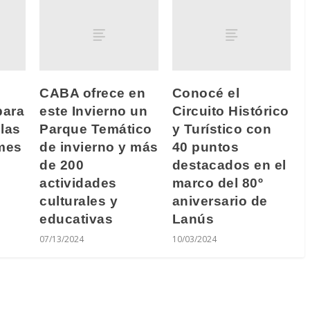
CABA ofrece en
Conocé el
para
este Invierno un
Circuito Histórico
las
Parque Temático
y Turístico con
lmes
de invierno y más
40 puntos
de 200
destacados en el
actividades
marco del 80º
culturales y
aniversario de
educativas
Lanús
07/13/2024
10/03/2024