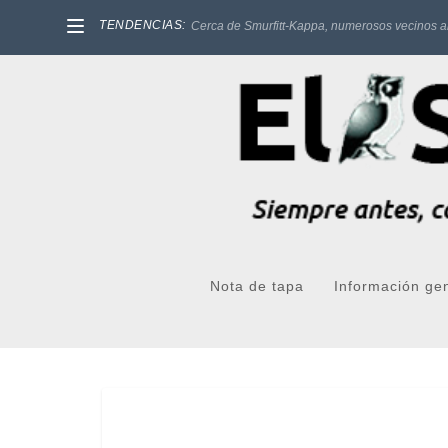
TENDENCIAS:
Cerca de Smurfitt-Kappa, numerosos vecinos a
Nota de tapa
Información ge