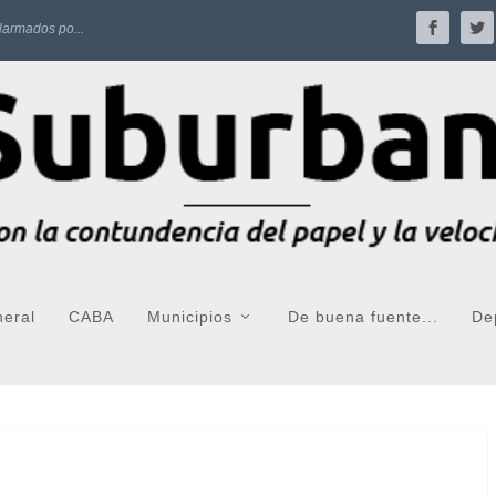
larmados po...
neral
CABA
Municipios
De buena fuente...
De