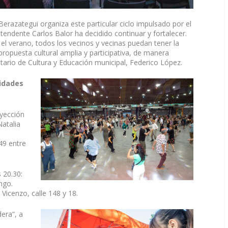
razategui organiza este particular ciclo impulsado por el
ntendente Carlos Balor ha decidido continuar y fortalecer.
e el verano, todos los vecinos y vecinas puedan tener la
 propuesta cultural amplia y participativa, de manera
retario de Cultura y Educación municipal, Federico López.
vidades
oyección
Natalia
149 entre
s 20.30:
ngo.
Vicenzo, calle 148 y 18.
era”, a