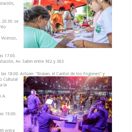
stación,
 20.30: se
rito
 Vicenzo,
as 17.00.
tación, Av. Sabin entre 362 y 363.
 las 18.00: Actúan: "Braian, el Cantor de los Fogones” y
o Cultural
a la
 A.
as 19.00:
149 entre