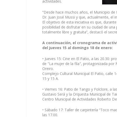
actividades.
“Desde hace muchos años, el Municipio de Be
Dr. Juan José Mussi y que, actualmente, el i
El objetivo de esta iniciativa es que, durant
posibilidad de disfrutar en su ciudad de una
totalmente libre y gratuita”, destacó el sec
A continuación, el cronograma de acti
del jueves 15 al domingo 18 de enero:
• Jueves 15: Cine en El Patio, a las 20.30: pr
de "La mujer de la fila", protagonizada por 
Oreiro.
Complejo Cultural Municipal El Patio, calle 
15 y 15 A.
• Viernes 16: Patio de Tango y Folclore, a la
Gustavo Será y la Orquesta Municipal de Ta
Centro Municipal de Actividades Roberto De 
• Sábado 17: Taller de carpintería “Toco mad
las 17.00.