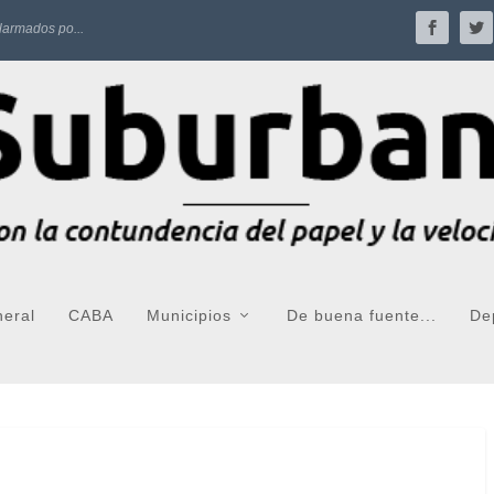
larmados po...
neral
CABA
Municipios
De buena fuente...
De