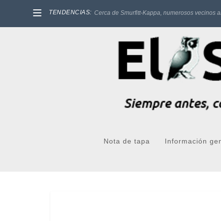
TENDENCIAS:
Cerca de Smurfitt-Kappa, numerosos vecinos a
Nota de tapa
Información ge