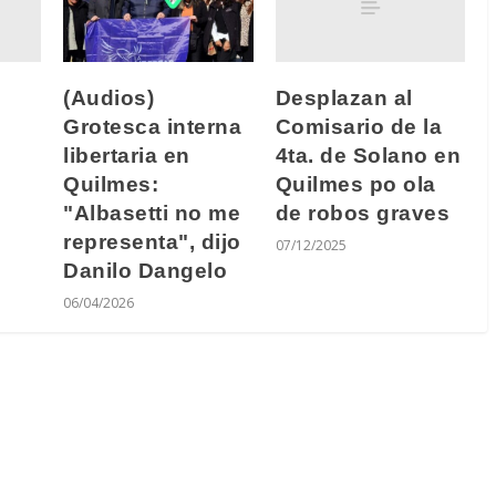
Desplazan al
(Audios)
Comisario de la
Grotesca interna
4ta. de Solano en
libertaria en
Quilmes po ola
Quilmes:
de robos graves
"Albasetti no me
representa", dijo
07/12/2025
Danilo Dangelo
06/04/2026