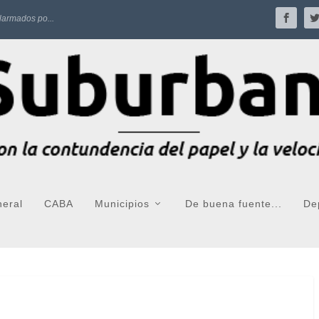
larmados po...
neral
CABA
Municipios
De buena fuente...
De