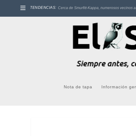
TENDENCIAS:
Cerca de Smurfitt-Kappa, numerosos vecinos a
Nota de tapa
Información ge