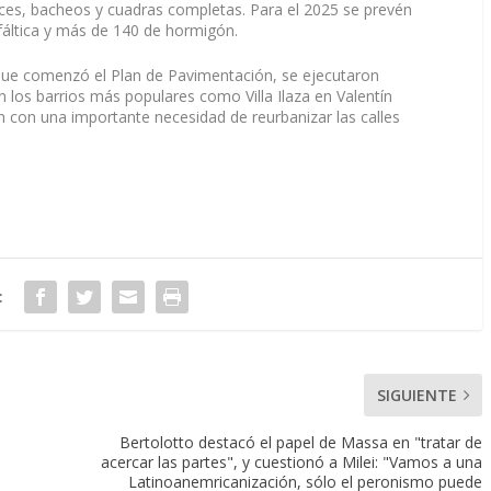
uces, bacheos y cuadras completas. Para el 2025 se prevén
fáltica y más de 140 de hormigón.
que comenzó el Plan de Pavimentación, se ejecutaron
n los barrios más populares como Villa Ilaza en Valentín
n con una importante necesidad de reurbanizar las calles
:
SIGUIENTE
Bertolotto destacó el papel de Massa en "tratar de
acercar las partes", y cuestionó a Milei: "Vamos a una
Latinoanemricanización, sólo el peronismo puede