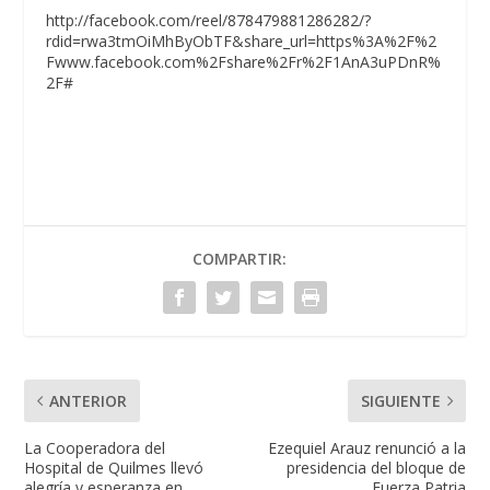
http://facebook.com/reel/878479881286282/?
rdid=rwa3tmOiMhByObTF&share_url=https%3A%2F%2
Fwww.facebook.com%2Fshare%2Fr%2F1AnA3uPDnR%
2F#
COMPARTIR:
ANTERIOR
SIGUIENTE
La Cooperadora del
Ezequiel Arauz renunció a la
Hospital de Quilmes llevó
presidencia del bloque de
alegría y esperanza en
Fuerza Patria