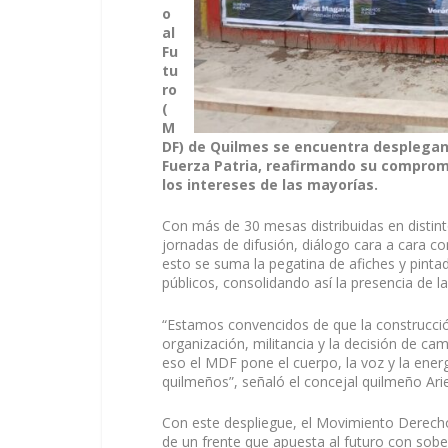
o
al
Fu
tu
ro
(
M
DF) de Quilmes se encuentra desplegan
Fuerza Patria, reafirmando su comprom
los intereses de las mayorías.
Con más de 30 mesas distribuidas en distinto
jornadas de difusión, diálogo cara a cara con 
esto se suma la pegatina de afiches y pinta
públicos, consolidando así la presencia de la
“Estamos convencidos de que la construcció
organización, militancia y la decisión de ca
eso el MDF pone el cuerpo, la voz y la energ
quilmeños”, señaló el concejal quilmeño Ariel
Con este despliegue, el Movimiento Derecho 
de un frente que apuesta al futuro con sobera