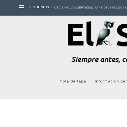
TENDENCIAS:
Cerca de Smurfitt-Kappa, numerosos vecinos a
Nota de tapa
Información ge