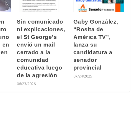
en
Sin comunicado
Gaby González,
uto
ni explicaciones,
“Rosita de
 uno
el St George's
América TV”,
s en
envió un mail
lanza su
men
cerrado a la
candidatura a
comunidad
senador
educativa luego
provincial
de la agresión
07/24/2025
06/23/2026