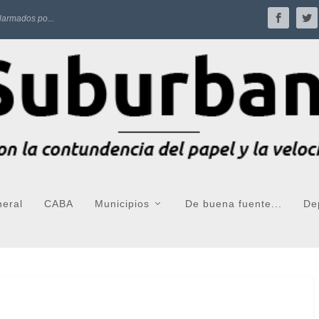
larmados po...
neral
CABA
Municipios
De buena fuente...
De