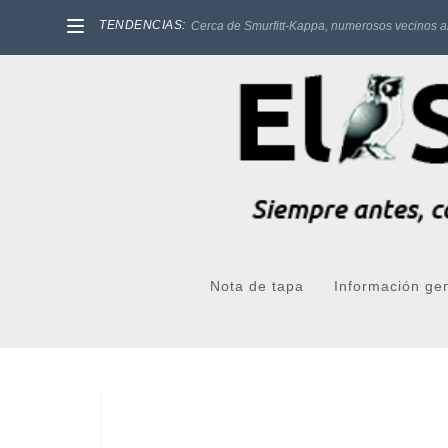
TENDENCIAS:
Cerca de Smurfitt-Kappa, numerosos vecinos a
Nota de tapa
Información ge