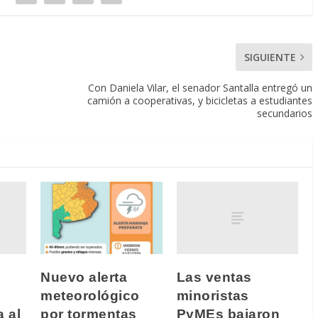
SIGUIENTE
Con Daniela Vilar, el senador Santalla entregó un
camión a cooperativas, y bicicletas a estudiantes
secundarios
Las ventas
Nuevo alerta
minoristas
meteorológico
a al
PyMEs bajaron
por tormentas