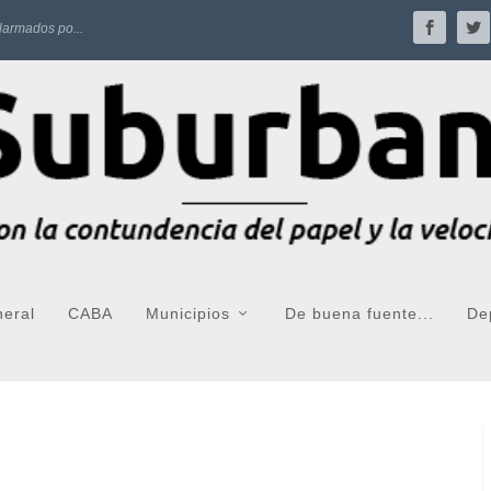
larmados po...
neral
CABA
Municipios
De buena fuente...
De