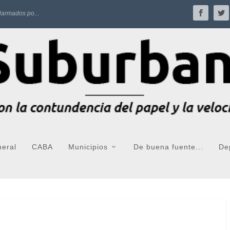
larmados po...
neral
CABA
Municipios
De buena fuente...
De