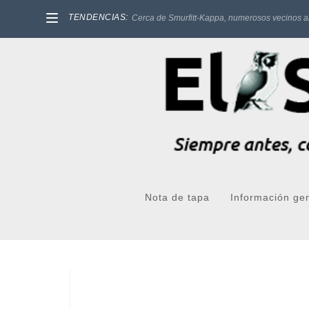
TENDENCIAS:
Cerca de Smurfitt-Kappa, numerosos vecinos a
Nota de tapa
Información ge