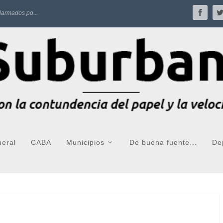
progresand...
neral
CABA
Municipios
De buena fuente...
De