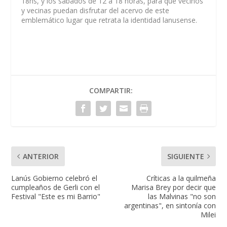
18hs, y los sábados de 12 a 18 horas, para que vecinos
y vecinas puedan disfrutar del acervo de este
emblemático lugar que retrata la identidad lanusense.
COMPARTIR:
ANTERIOR
SIGUIENTE
Lanús Gobierno celebró el
Críticas a la quilmeña
cumpleaños de Gerli con el
Marisa Brey por decir que
Festival "Este es mi Barrio"
las Malvinas "no son
argentinas", en sintonía con
Milei