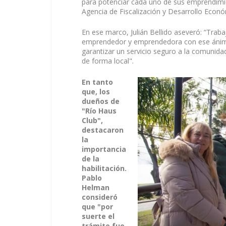
para potenciar cada uno de sus emprendimie
Agencia de Fiscalización y Desarrollo Económ
En ese marco, Julián Bellido aseveró: “Tra
emprendedor y emprendedora con ese ánimo
garantizar un servicio seguro a la comunid
de forma local".
En tanto
que, los
dueños de
"Río Haus
Club",
destacaron
la
importancia
de la
habilitación.
Pablo
Helman
consideró
que "por
suerte el
trámite fue