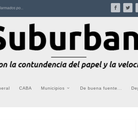
larmados po...
neral
CABA
Municipios
De buena fuente...
De