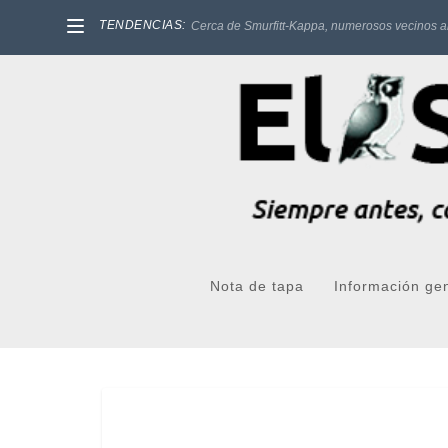
TENDENCIAS:
Cerca de Smurfitt-Kappa, numerosos vecinos a
Nota de tapa
Información ge