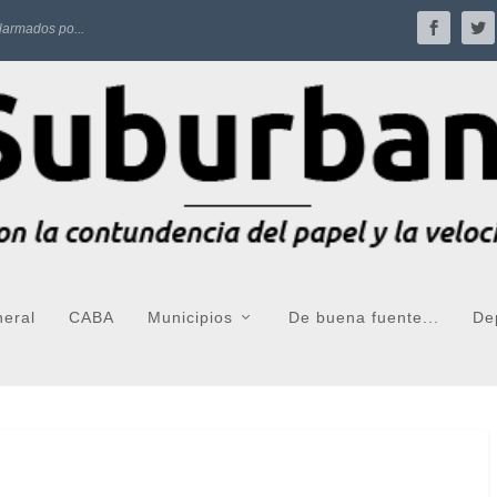
larmados po...
neral
CABA
Municipios
De buena fuente...
De