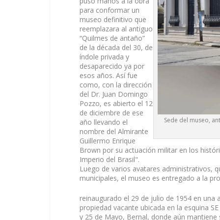
puso manos a la obra
para conformar un
museo definitivo que
reemplazara al antiguo
“Quilmes de antaño”
de la década del 30, de
índole privada y
desaparecido ya por
esos años. Así fue
como, con la dirección
del Dr. Juan Domingo
Pozzo, es abierto el 12
de diciembre de ese
Sede del museo, anti
año llevando el
nombre del Almirante
Guillermo Enrique
Brown por su actuación militar en los hist
Imperio del Brasil".
Luego de varios avatares administrativos, 
municipales, el museo es entregado a la pro
reinaugurado el 29 de julio de 1954 en una 
propiedad vacante ubicada en la esquina SE 
y 25 de Mayo, Bernal, donde aún mantiene 