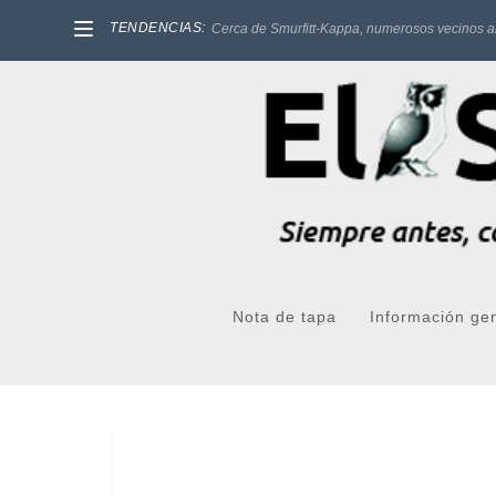
TENDENCIAS:
Cerca de Smurfitt-Kappa, numerosos vecinos a
Nota de tapa
Información ge