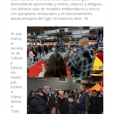
diversidad de automóviles y motos, clásicos y antiguos,
con distintas islas de modelos emblemáticos y únicos;
con ejemplares restaurados y en funcionamiento,
desde principios del Siglo XX hasta los años ´90.
En ese
marco,
el
secreta
rio de
Cultura
y
Educac
ión
munici
pal,
Federic
o
López,
destac
ó:
“Este