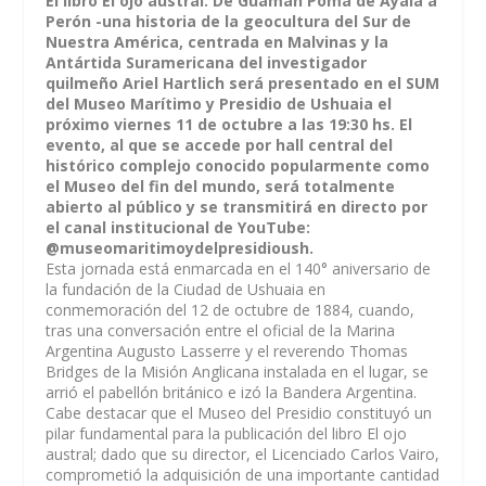
El libro El ojo austral. De Guamán Poma de Ayala a
Perón -una historia de la geocultura del Sur de
Nuestra América, centrada en Malvinas y la
Antártida Suramericana del investigador
quilmeño Ariel Hartlich será presentado en el SUM
del Museo Marítimo y Presidio de Ushuaia el
próximo viernes 11 de octubre a las 19:30 hs. El
evento, al que se accede por hall central del
histórico complejo conocido popularmente como
el Museo del fin del mundo, será totalmente
abierto al público y se transmitirá en directo por
el canal institucional de YouTube:
@museomaritimoydelpresidioush.
Esta jornada está enmarcada en el 140° aniversario de
la fundación de la Ciudad de Ushuaia en
conmemoración del 12 de octubre de 1884, cuando,
tras una conversación entre el oficial de la Marina
Argentina Augusto Lasserre y el reverendo Thomas
Bridges de la Misión Anglicana instalada en el lugar, se
arrió el pabellón británico e izó la Bandera Argentina.
Cabe destacar que el Museo del Presidio constituyó un
pilar fundamental para la publicación del libro El ojo
austral; dado que su director, el Licenciado Carlos Vairo,
comprometió la adquisición de una importante cantidad