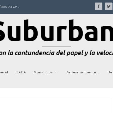
larmados po...
neral
CABA
Municipios
De buena fuente...
De