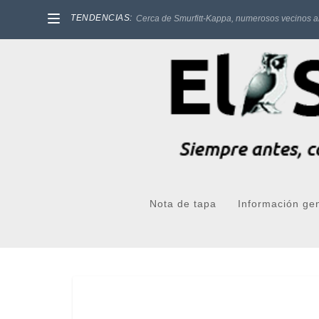
TENDENCIAS:
Cerca de Smurfitt-Kappa, numerosos vecinos a
Nota de tapa
Información ge