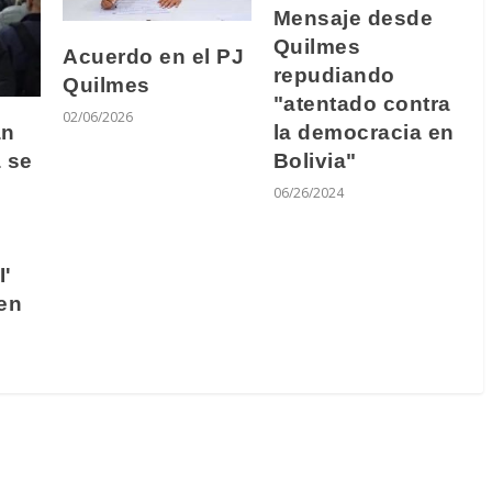
Mensaje desde
Quilmes
Acuerdo en el PJ
repudiando
Quilmes
"atentado contra
02/06/2026
la democracia en
an
Bolivia"
 se
06/26/2024
I'
en