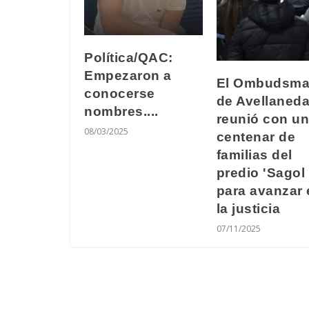
Política/QAC:
Empezaron a
El Ombudsm
conocerse
de Avellaneda
nombres....
reunió con un
08/03/2025
centenar de
familias del
predio 'Sagol 
para avanzar 
la justicia
07/11/2025