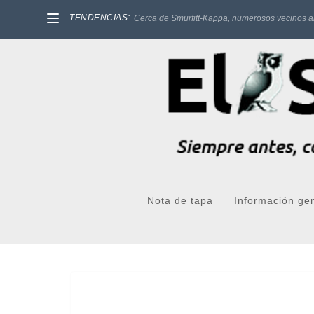
TENDENCIAS:
Cerca de Smurfitt-Kappa, numerosos vecinos a
Nota de tapa
Información ge