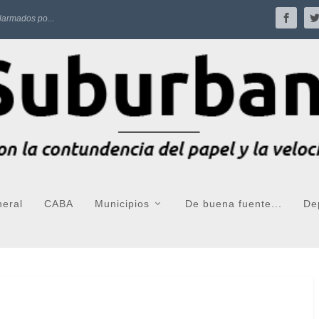
larmados po...
neral
CABA
Municipios
De buena fuente...
De