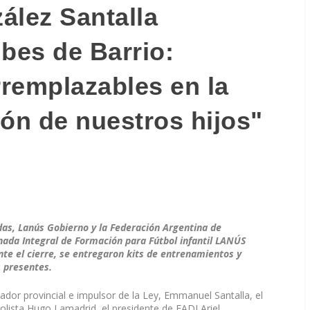
ález Santalla
ubes de Barrio:
rremplazables en la
ión de nuestros hijos"
das, Lanús Gobierno y la Federación Argentina de
ornada Integral de Formación para Fútbol infantil LANÚS
nte el cierre, se entregaron kits de entrenamientos y
s presentes.
nador provincial e impulsor de la Ley, Emmanuel Santalla, el
bolista Hugo Lamadrid, el presidente de FADI Ariel