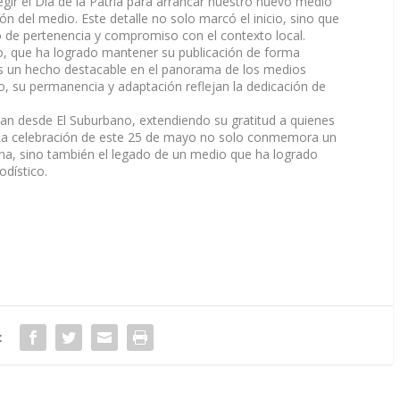
gir el Día de la Patria para arrancar nuestro nuevo medio
n del medio. Este detalle no solo marcó el inicio, sino que
 de pertenencia y compromiso con el contexto local.
o, que ha logrado mantener su publicación de forma
 es un hecho destacable en el panorama de los medios
, su permanencia y adaptación reflejan la dedicación de
san desde El Suburbano, extendiendo su gratitud a quienes
 La celebración de este 25 de mayo no solo conmemora un
ina, sino también el legado de un medio que ha logrado
odístico.
: