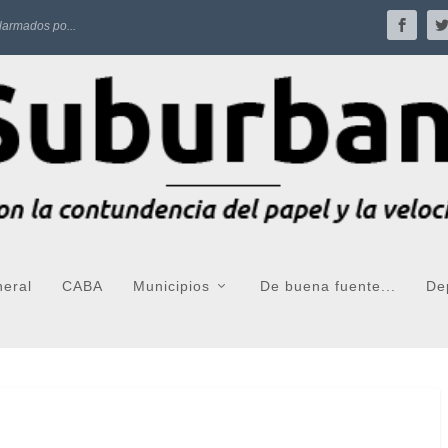
larmados po...
neral
CABA
Municipios
De buena fuente...
De