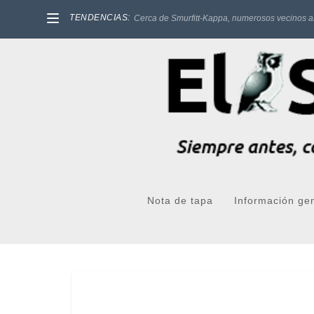
TENDENCIAS:
Cerca de Smurfitt-Kappa, numerosos vecinos a
Nota de tapa
Información ge