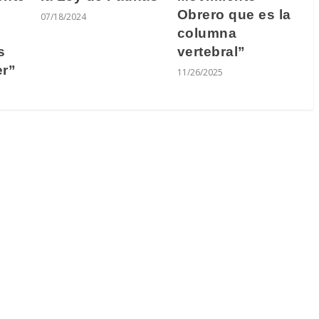
Obrero que es la
07/18/2024
columna
s
vertebral”
er”
11/26/2025