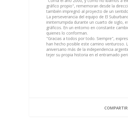
"Corría el año 2000, y cómo no íbamos a ele
gráfico propio", rememoran desde la direcció
también impregnó al proyecto de un sentido
La perseverancia del equipo de El Suburban
ininterrumpida durante un cuarto de siglo,
gráficos. En un entorno en constante cambio
quienes lo conforman.
"Gracias a todos por todo. Siempre", expre
han hecho posible este camino venturoso.
aniversario más de la independencia argent
tejer su propia historia en el entramado peri
COMPARTIR