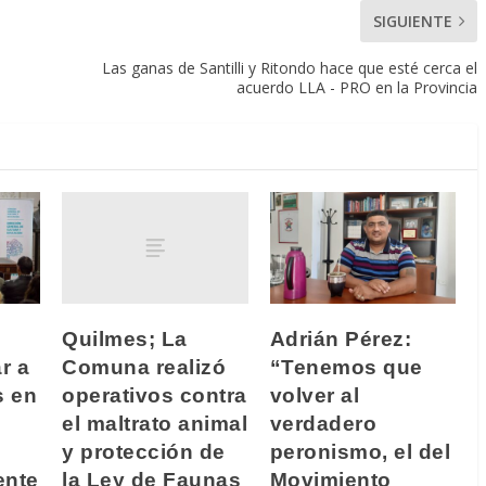
SIGUIENTE
Las ganas de Santilli y Ritondo hace que esté cerca el
acuerdo LLA - PRO en la Provincia
Quilmes; La
Adrián Pérez:
Comuna realizó
r a
“Tenemos que
operativos contra
s en
volver al
el maltrato animal
verdadero
y protección de
peronismo, el del
la Ley de Faunas
ente
Movimiento