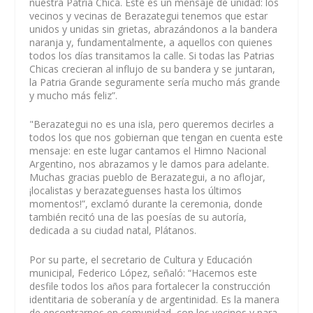
nuestra Patria Chica. Este es un mensaje de unidad: los
vecinos y vecinas de Berazategui tenemos que estar
unidos y unidas sin grietas, abrazándonos a la bandera
naranja y, fundamentalmente, a aquellos con quienes
todos los días transitamos la calle. Si todas las Patrias
Chicas crecieran al influjo de su bandera y se juntaran,
la Patria Grande seguramente sería mucho más grande
y mucho más feliz”.
"Berazategui no es una isla, pero queremos decirles a
todos los que nos gobiernan que tengan en cuenta este
mensaje: en este lugar cantamos el Himno Nacional
Argentino, nos abrazamos y le damos para adelante.
Muchas gracias pueblo de Berazategui, a no aflojar,
¡localistas y berazateguenses hasta los últimos
momentos!”, exclamó durante la ceremonia, donde
también recitó una de las poesías de su autoría,
dedicada a su ciudad natal, Plátanos.
Por su parte, el secretario de Cultura y Educación
municipal, Federico López, señaló: “Hacemos este
desfile todos los años para fortalecer la construcción
identitaria de soberanía y de argentinidad. Es la manera
de encontrarnos en comunidad, con los vecinos y para