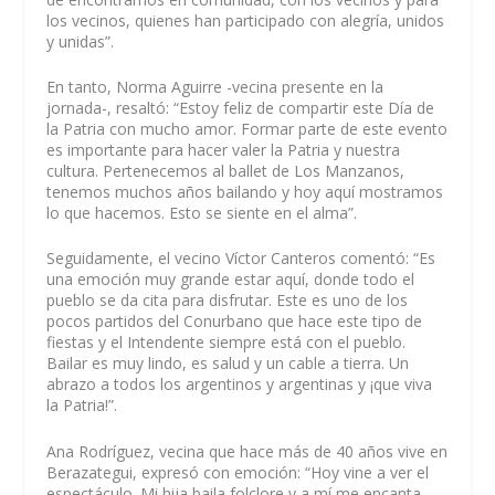
los vecinos, quienes han participado con alegría, unidos
y unidas”.
En tanto, Norma Aguirre -vecina presente en la
jornada-, resaltó: “Estoy feliz de compartir este Día de
la Patria con mucho amor. Formar parte de este evento
es importante para hacer valer la Patria y nuestra
cultura. Pertenecemos al ballet de Los Manzanos,
tenemos muchos años bailando y hoy aquí mostramos
lo que hacemos. Esto se siente en el alma”.
Seguidamente, el vecino Víctor Canteros comentó: “Es
una emoción muy grande estar aquí, donde todo el
pueblo se da cita para disfrutar. Este es uno de los
pocos partidos del Conurbano que hace este tipo de
fiestas y el Intendente siempre está con el pueblo.
Bailar es muy lindo, es salud y un cable a tierra. Un
abrazo a todos los argentinos y argentinas y ¡que viva
la Patria!”.
Ana Rodríguez, vecina que hace más de 40 años vive en
Berazategui, expresó con emoción: “Hoy vine a ver el
espectáculo. Mi hija baila folclore y a mí me encanta,