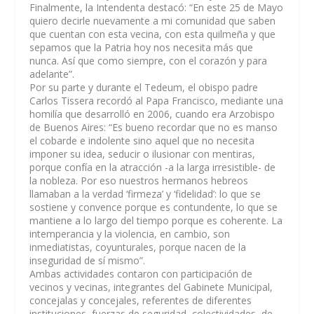
Finalmente, la Intendenta destacó: “En este 25 de Mayo
quiero decirle nuevamente a mi comunidad que saben
que cuentan con esta vecina, con esta quilmeña y que
sepamos que la Patria hoy nos necesita más que
nunca. Así que como siempre, con el corazón y para
adelante”.
Por su parte y durante el Tedeum, el obispo padre
Carlos Tissera recordó al Papa Francisco, mediante una
homilía que desarrolló en 2006, cuando era Arzobispo
de Buenos Aires: “Es bueno recordar que no es manso
el cobarde e indolente sino aquel que no necesita
imponer su idea, seducir o ilusionar con mentiras,
porque confía en la atracción -a la larga irresistible- de
la nobleza. Por eso nuestros hermanos hebreos
llamaban a la verdad ‘firmeza’ y ‘fidelidad’: lo que se
sostiene y convence porque es contundente, lo que se
mantiene a lo largo del tiempo porque es coherente. La
intemperancia y la violencia, en cambio, son
inmediatistas, coyunturales, porque nacen de la
inseguridad de sí mismo”.
Ambas actividades contaron con participación de
vecinos y vecinas, integrantes del Gabinete Municipal,
concejalas y concejales, referentes de diferentes
instituciones, fuerzas de seguridad, colectividades, de