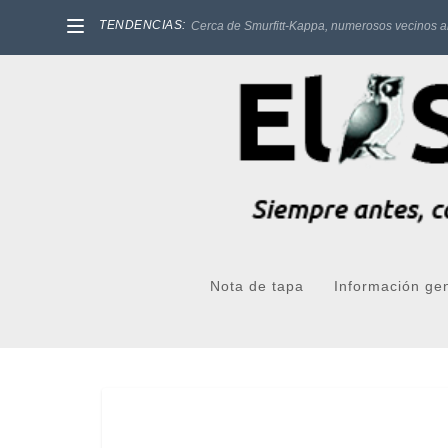
TENDENCIAS:
Cerca de Smurfitt-Kappa, numerosos vecinos a
Nota de tapa
Información ge