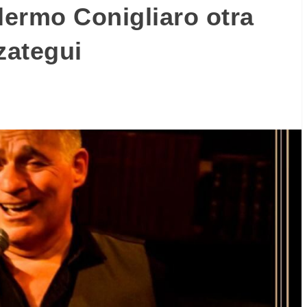
lermo Conigliaro otra
zategui