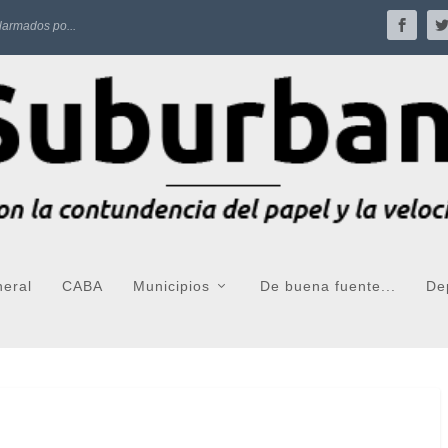
larmados po...
neral
CABA
Municipios
De buena fuente...
De