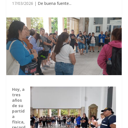
17/03/2026
|
De buena fuente...
Hoy, a
tres
años
de su
partid
a
física,
record