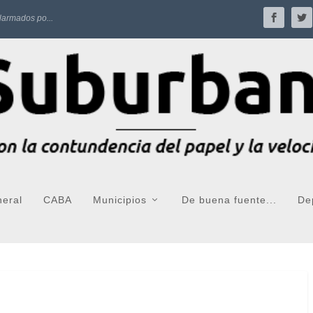
larmados po...
neral
CABA
Municipios
De buena fuente...
De