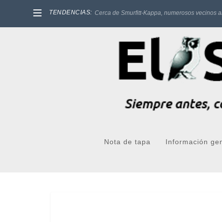
TENDENCIAS:
Cerca de Smurfitt-Kappa, numerosos vecinos a
Nota de tapa
Información ge