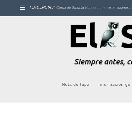
TENDENCIAS:
Cerca de Smurfitt-Kappa, numerosos vecinos a
Nota de tapa
Información ge