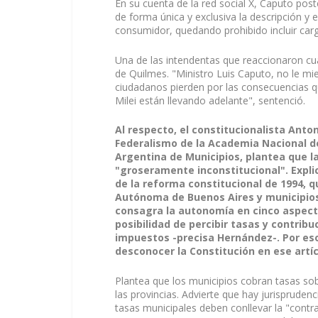
En su cuenta de la red social X, Caputo pos
de forma única y exclusiva la descripción y e
consumidor, quedando prohibido incluir cargo
Una de las intendentas que reaccionaron 
de Quilmes. "Ministro Luis Caputo, no le m
ciudadanos pierden por las consecuencias q
Milei están llevando adelante", sentenció.
Al respecto, el constitucionalista Anto
Federalismo de la Academia Nacional d
Argentina de Municipios, plantea que l
"groseramente inconstitucional". Expli
de la reforma constitucional de 1994, qu
Autónoma de Buenos Aires y municipios 
consagra la autonomía en cinco aspectos
posibilidad de percibir tasas y contri
impuestos -precisa Hernández-. Por eso 
desconocer la Constitución en ese artí
Plantea que los municipios cobran tasas sob
las provincias. Advierte que hay jurispruden
tasas municipales deben conllevar la "contr