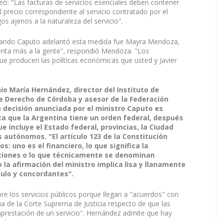
teó: "Las facturas de servicios esenciales deben contener
l precio correspondiente al servicio contratado por el
s ajenos a la naturaleza del servicio".
cuando Caputo adelantó esta medida fue Mayra Mendoza,
ienta más a la gente", respondió Mendoza. "Los
ue producen las políticas económicas que usted y Javier
nio María Hernández, director del Instituto de
e Derecho de Córdoba y asesor de la Federación
a decisión anunciada por el ministro Caputo es
ca que la Argentina tiene un orden federal, después
e incluye el Estado federal, provincias, la Ciudad
autónomos. "El artículo 123 de la Constitución
: uno es el financiero, lo que significa la
buciones o lo que técnicamente se denominan
la afirmación del ministro implica lisa y llanamente
culo y concordantes".
re los servicios públicos porque llegan a "acuerdos" con
cia de la Corte Suprema de Justicia respecto de que las
aprestación de un servicio". Hernández admite que hay