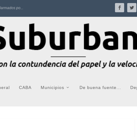
larmados po...
neral
CABA
Municipios
De buena fuente...
De