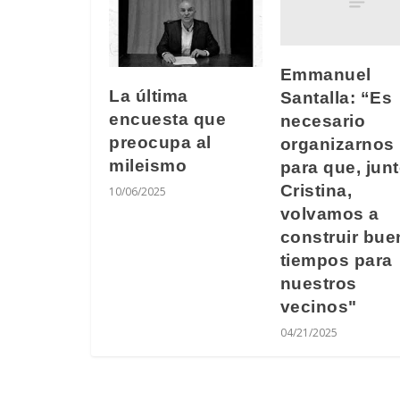
Emmanuel
La última
Santalla: “Es
encuesta que
necesario
preocupa al
organizarnos
mileismo
para que, junt
Cristina,
10/06/2025
volvamos a
construir bu
tiempos para
nuestros
vecinos"
04/21/2025