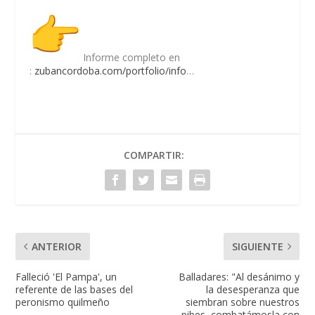
Informe completo en
:
zubancordoba.com/portfolio/
info
…
COMPARTIR:
ANTERIOR
SIGUIENTE
Falleció 'El Pampa', un
Balladares: "Al desánimo y
referente de las bases del
la desesperanza que
peronismo quilmeño
siembran sobre nuestros
pibes, combatámosla con