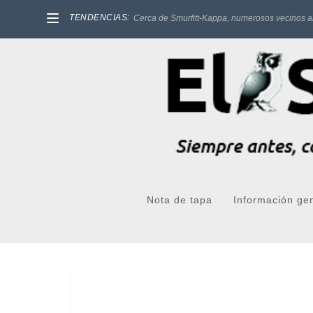
TENDENCIAS:
Cerca de Smurfitt-Kappa, numerosos vecinos a
Nota de tapa
Información ge