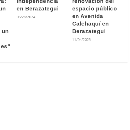
ra:
independencia
renovación del
un
en Berazategui
espacio público
en Avenida
08/26/2024
Calchaquí en
 un
Berazategui
11/04/2025
ues"