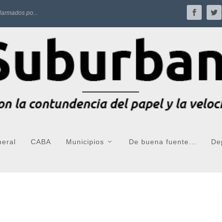
larmados po...
neral
CABA
Municipios
De buena fuente...
De