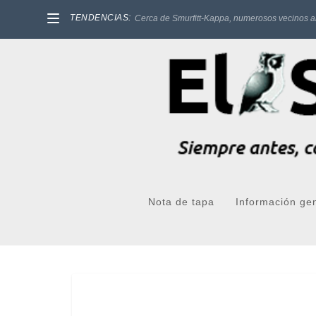
TENDENCIAS:
Cerca de Smurfitt-Kappa, numerosos vecinos a
Nota de tapa
Información ge