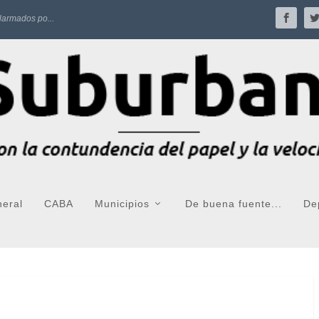
larmados po...
neral
CABA
Municipios
De buena fuente...
De