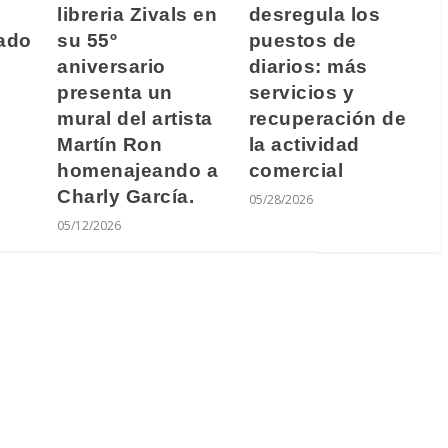
libreria Zivals en
desregula los
bado
su 55º
puestos de
aniversario
diarios: más
presenta un
servicios y
mural del artista
recuperación de
Martín Ron
la actividad
homenajeando a
comercial
Charly García.
05/28/2026
05/12/2026