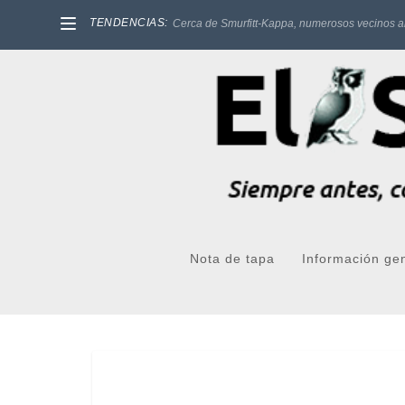
TENDENCIAS:
Cerca de Smurfitt-Kappa, numerosos vecinos a
Nota de tapa
Información ge