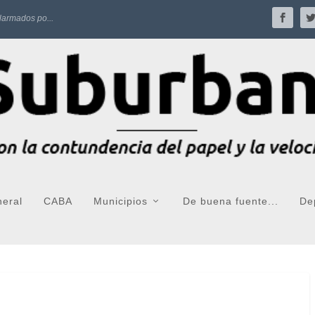
larmados po...
neral
CABA
Municipios
De buena fuente...
De