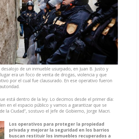
 desalojo de un inmueble usurpado, en Juan B. Justo y
lugar era un foco de venta de drogas, violencia y que
vo por el cual fue clausurado. En ese operativo fueron
autoridad.
e está dentro de la ley. Lo decimos desde el primer día:
den en el espacio público y vamos a garantizar que se
de la Ciudad”, sostuvo el Jefe de Gobierno, Jorge Macri.
Los operativos para proteger la propiedad
privada y mejorar la seguridad en los barrios
buscan restituir los inmuebles recuperados a