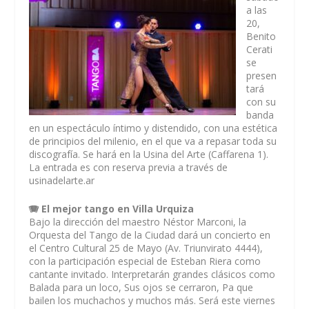
a las
20,
Benito
Cerati
se
presen
tará
con su
banda
en un espectáculo íntimo y distendido, con una estética
de principios del milenio, en el que va a repasar toda su
discografía. Se hará en la Usina del Arte (Caffarena 1).
La entrada es con reserva previa a través de
usinadelarte.ar
🪗 El mejor tango en Villa Urquiza
Bajo la dirección del maestro Néstor Marconi, la
Orquesta del Tango de la Ciudad dará un concierto en
el Centro Cultural 25 de Mayo (Av. Triunvirato 4444),
con la participación especial de Esteban Riera como
cantante invitado. Interpretarán grandes clásicos como
Balada para un loco, Sus ojos se cerraron, Pa que
bailen los muchachos y muchos más. Será este viernes