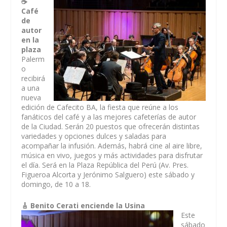
☕
Café
de
autor
en la
plaza
Palerm
o
recibirá
a una
nueva
edición de Cafecito BA, la fiesta que reúne a los
fanáticos del café y a las mejores cafeterías de autor
de la Ciudad. Serán 20 puestos que ofrecerán distintas
variedades y opciones dulces y saladas para
acompañar la infusión. Además, habrá cine al aire libre,
música en vivo, juegos y más actividades para disfrutar
el día. Será en la Plaza República del Perú (Av. Pres.
Figueroa Alcorta y Jerónimo Salguero) este sábado y
domingo, de 10 a 18.
🎸 Benito Cerati enciende la Usina
Este
sábado