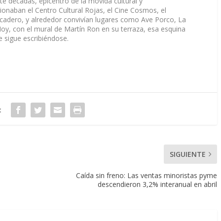
te décadas, epicentro de la movida cultural y
ionaban el Centro Cultural Rojas, el Cine Cosmos, el
icadero, y alrededor convivían lugares como Ave Porco, La
 Hoy, con el mural de Martín Ron en su terraza, esa esquina
 sigue escribiéndose.
:
SIGUIENTE
Caída sin freno: Las ventas minoristas pyme
descendieron 3,2% interanual en abril