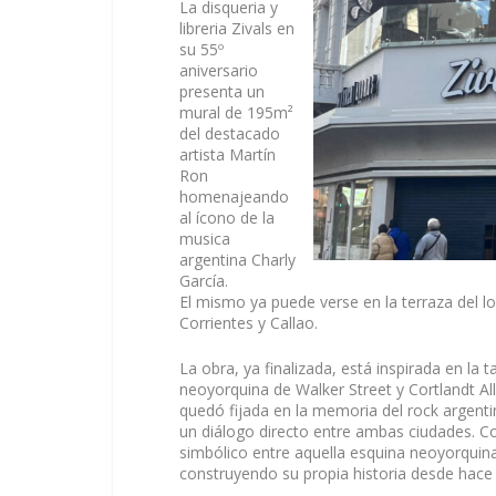
La disqueria y
libreria Zivals en
su 55º
aniversario
presenta un
mural de 195m²
del destacado
artista Martín
Ron
homenajeando
al ícono de la
musica
argentina Charly
García.
El mismo ya puede verse en la terraza del l
Corrientes y Callao.
La obra, ya finalizada, está inspirada en la 
neoyorquina de Walker Street y Cortlandt Al
quedó fijada en la memoria del rock argenti
un diálogo directo entre ambas ciudades. C
simbólico entre aquella esquina neoyorquin
construyendo su propia historia desde hace