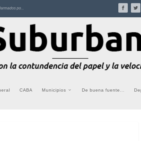
larmados po...
neral
CABA
Municipios
De buena fuente...
De