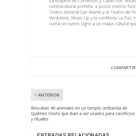
La esquina de Corrientes y Callao fue, duran
contracultural porteña: a pocos metros func
Teatro General San Martín y el Teatro del P
Verdulería, Music Up y la confitería La Paz.
suma un nuevo signo a un mapa cultural que
COMPARTIR
ANTERIOR
Rescatan 40 animales en un templo umbanda de
Quilmes Oeste que iban a ser usados para sacrificios
y rituales
ENTRADAS RELACIONADAS