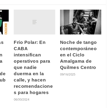
Frío Polar: En
as
Noche de tango
CABA
contemporáneo
intensifican
on
en el Ciclo
operativos para
ta
Amalgama de
que nadie
Quilmes Centro
duerma en la
 de
09/16/2025
calle, y hacen
lub
recomendacione
s para hogares
06/30/2024