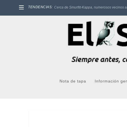
TENDENCIAS:
Cerca de Smurfitt-Kappa, numerosos vecinos a
Nota de tapa
Información ge