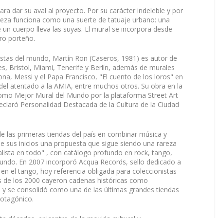
ara dar su aval al proyecto. Por su carácter indeleble y por
pieza funciona como una suerte de tatuaje urbano: una
e un cuerpo lleva las suyas. El mural se incorpora desde
tro porteño.
stas del mundo, Martín Ron (Caseros, 1981) es autor de
 Bristol, Miami, Tenerife y Berlín, además de murales
na, Messi y el Papa Francisco, "El cuento de los loros" en
 del atentado a la AMIA, entre muchos otros. Su obra en la
omo Mejor Mural del Mundo por la plataforma Street Art
declaró Personalidad Destacada de la Cultura de la Ciudad
e las primeras tiendas del país en combinar música y
e sus inicios una propuesta que sigue siendo una rareza
alista en todo" , con catálogo profundo en rock, tango,
 mundo. En 2007 incorporó Acqua Records, sello dedicado a
en el tango, hoy referencia obligada para coleccionistas
s de los 2000 cayeron cadenas históricas como
 y se consolidó como una de las últimas grandes tiendas
rotagónico.