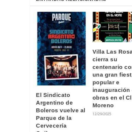
Villa Las Ros
cierra su
centenario c
una gran fies
popular e
inauguración
El Sindicato
obras en el C
Argentino de
Moreno
Boleros vuelve al
12/29/2025
Parque de la
Cervecería