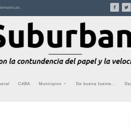
larmados po...
neral
CABA
Municipios
De buena fuente...
De