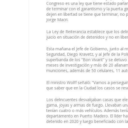
Congreso es una ley que tiene estado parla
de terminar con el garantismo y la puerta gi
dejen en libertad se tiene que terminar, n
Jorge Macri.
La Ley de Reiterancia establece que los del
juicio en situación de detenidos y no en libe
Esta mañana el Jefe de Gobierno, junto al mi
Seguridad, Diego Kravetz, y al Jefe de la Pol
superbanda de los “Bon Vivant” y se detuvo
meses de investigación y más de 20 allanam
municiones, además de 50 celulares, 11 aut
El ministro Wolff señaló: “Vamos a persegui
que saber que en la Ciudad los casos se res
Los delincuentes desvalijaban casas que eleg
gama, joyas y armas de fuego. Llevaban una v
tenían cuatro o más vehículos. Además tenía
departamento en Puerto Madero. El líder ha
detenido en 2020 y luego beneficiado con la