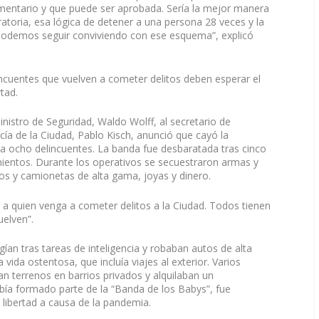
mentario y que puede ser aprobada. Sería la mejor manera
ratoria, esa lógica de detener a una persona 28 veces y la
o podemos seguir conviviendo con ese esquema”, explicó
incuentes que vuelven a cometer delitos deben esperar el
rtad.
nistro de Seguridad, Waldo Wolff, al secretario de
icía de la Ciudad, Pablo Kisch, anunció que cayó la
 a ocho delincuentes. La banda fue desbaratada tras cinco
ientos. Durante los operativos se secuestraron armas y
os y camionetas de alta gama, joyas y dinero.
r a quien venga a cometer delitos a la Ciudad. Todos tienen
uelven”.
ían tras tareas de inteligencia y robaban autos de alta
ida ostentosa, que incluía viajes al exterior. Varios
n terrenos en barrios privados y alquilaban un
bía formado parte de la “Banda de los Babys”, fue
 libertad a causa de la pandemia.