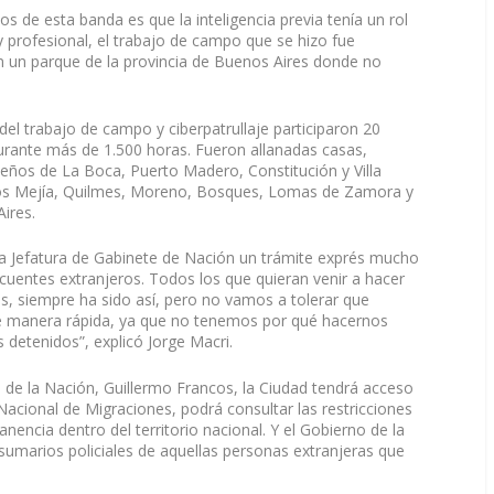
os de esta banda es que la inteligencia previa tenía un rol
profesional, el trabajo de campo que se hizo fue
en un parque de la provincia de Buenos Aires donde no
el trabajo de campo y ciberpatrullaje participaron 20
urante más de 1.500 horas. Fueron allanadas casas,
teños de La Boca, Puerto Madero, Constitución y Villa
amos Mejía, Quilmes, Moreno, Bosques, Lomas de Zamora y
ires.
y la Jefatura de Gabinete de Nación un trámite exprés mucho
cuentes extranjeros. Todos los que quieran venir a hacer
os, siempre ha sido así, pero no vamos a tolerar que
de manera rápida, ya que no tenemos por qué hacernos
s detenidos”, explicó Jorge Macri.
 de la Nación, Guillermo Francos, la Ciudad tendrá acceso
 Nacional de Migraciones, podrá consultar las restricciones
nencia dentro del territorio nacional. Y el Gobierno de la
umarios policiales de aquellas personas extranjeras que