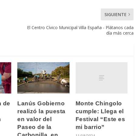
SIGUIENTE
El Centro Cívico Municipal Villa España - Plátanos cada
día más cerca
Monte Chingolo
n de
Lanús Gobierno
cumple: Llega el
realizó la puesta
Festival “Este es
n
en valor del
mi barrio”
Paseo de la
Carbonilla, en
11/18/2024