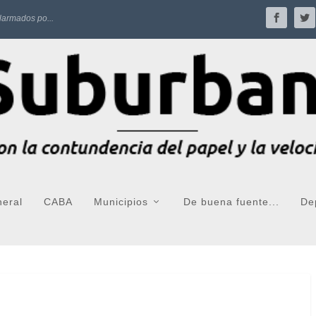
larmados po...
neral
CABA
Municipios
De buena fuente...
De