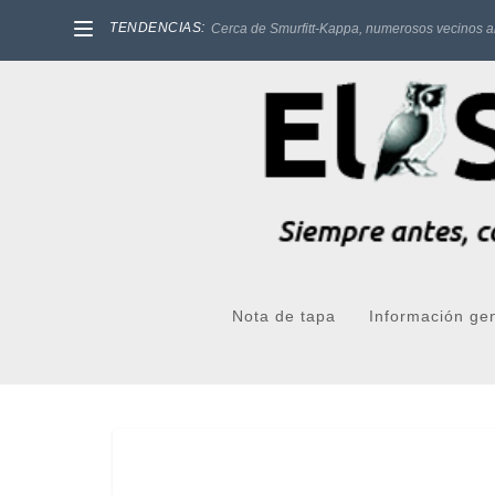
TENDENCIAS:
Cerca de Smurfitt-Kappa, numerosos vecinos a
Nota de tapa
Información ge