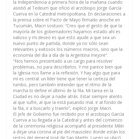
la Independencia a primera hora de la mañana cuando
asistió al Tedeum que ofició el arzobispo Jorge García
Cuerva en la Catedral metropolitana. En declaraciones a
la prensa sobre el Pacto de Mayo firmado anoche en
Tucumán, Macri sostuvo:
“Creo que el gesto de que la
mayoría de los gobernadores hayamos estado ahí es
valioso y mi deseo es que esto ayude a que sea un
nuevo punto de partida, donde ya no sólo sean
relevantes y exitosos los números macros, sino que la
economía del día a día de la Argentina mejore”
.
“Nos hemos presentado a un cargo para resolver
problemas, no para describirlos. Y me parece bien que
la Iglesia nos llame a la reflexión. Y hay algo que para
mí es central: un líder tiene que tener la certeza del
rumbo, pero también entender que el ritmo de la
marcha lo define el último de la fila. Mi tarea en la
Ciudad es no dejar a nadie atrás. Estar siempre atento
al que sufre, al que la está pasando mal. Ir al fondo de
la fila, ir a buscarlo y traerlo”
, explicó Jorge Macri.
El Jefe de Gobierno fue recibido por el arzobispo García
Cuerva a su llegada a la Catedral y antes del comienzo
de la ceremonia religiosa acompañó al presidente Milei
a dejar una corona al pie del mausoleo donde están los
restos del general José de San Martín. Luego se ubicó