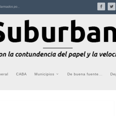
larmados po...
neral
CABA
Municipios
De buena fuente...
De