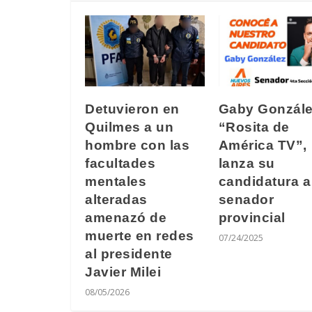
Detuvieron en
Gaby Gonzále
Quilmes a un
“Rosita de
hombre con las
América TV”,
facultades
lanza su
mentales
candidatura a
alteradas
senador
amenazó de
provincial
muerte en redes
07/24/2025
al presidente
Javier Milei
08/05/2026