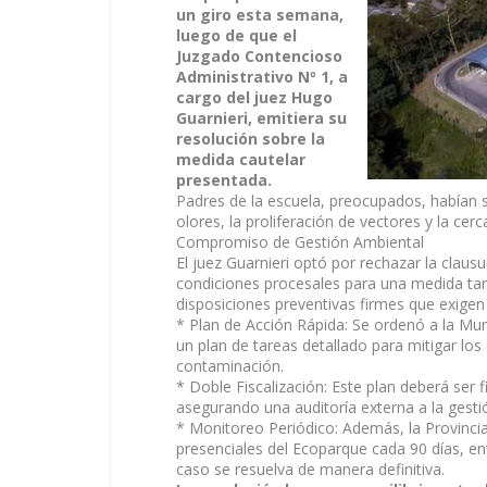
un giro esta semana,
luego de que el
Juzgado Contencioso
Administrativo Nº 1, a
cargo del juez Hugo
Guarnieri, emitiera su
resolución sobre la
medida cautelar
presentada.
Padres de la escuela, preocupados, habían s
olores, la proliferación de vectores y la cer
Compromiso de Gestión Ambiental
El juez Guarnieri optó por rechazar la claus
condiciones procesales para una medida tan 
disposiciones preventivas firmes que exigen
* Plan de Acción Rápida: Se ordenó a la Mun
un plan de tareas detallado para mitigar los
contaminación.
* Doble Fiscalización: Este plan deberá ser 
asegurando una auditoría externa a la gesti
* Monitoreo Periódico: Además, la Provincia
presenciales del Ecoparque cada 90 días, en
caso se resuelva de manera definitiva.