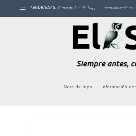
TENDENCIAS:
Cerca de Smurfitt-Kappa, numerosos vecinos a
Nota de tapa
Información ge