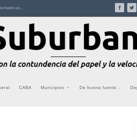
larmados po...
neral
CABA
Municipios
De buena fuente...
De