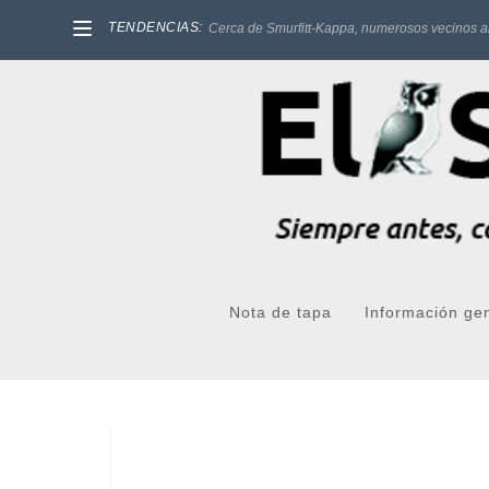
TENDENCIAS:
Cerca de Smurfitt-Kappa, numerosos vecinos a
Nota de tapa
Información ge