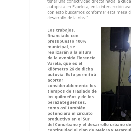
tener una conectividad directa hacia la ciud
autopista en Ezpeleta, en la intersección av
con esto buscamos conformar esta mesa de 
desarrollo de la obra”.
Los trabajos,
financiado con
presupuesto 100%
municipal, se
realizarán a la altura
de la avenida Florencio
Varela, que es el
kilómetro 26 de dicha
autovía. Esto permitirá
acortar
considerablemente los
tiempos de traslado de
los quilmeños y de los
berazateguenses,
como así también
potenciará el circuito
productivo en el Sur
del Conurbano y el desarrollo urbano d
continuidad al Plan de Mejora y Jerarqui