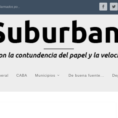
larmados po...
neral
CABA
Municipios
De buena fuente...
De