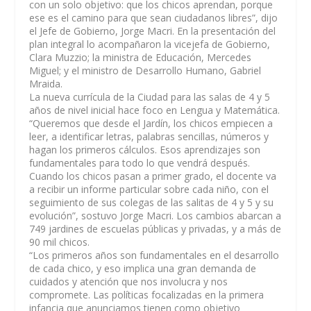
con un solo objetivo: que los chicos aprendan, porque
ese es el camino para que sean ciudadanos libres”,
dijo
el Jefe de Gobierno, Jorge Macri. En la presentación del
plan integral lo acompañaron la vicejefa de Gobierno,
Clara Muzzio; la ministra de Educación, Mercedes
Miguel; y el ministro de Desarrollo Humano, Gabriel
Mraida.
La nueva currícula de la Ciudad para las salas de 4 y 5
años de nivel inicial hace foco en Lengua y Matemática.
“Queremos que desde el Jardín, los chicos empiecen a
leer, a identificar letras, palabras sencillas, números y
hagan los primeros cálculos. Esos aprendizajes son
fundamentales para todo lo que vendrá después.
Cuando los chicos pasan a primer grado, el docente va
a recibir un informe particular sobre cada niño, con el
seguimiento de sus colegas de las salitas de 4 y 5 y su
evolución”
, sostuvo Jorge Macri. Los cambios abarcan a
749 jardines de escuelas públicas y privadas, y a más de
90 mil chicos.
“Los primeros años son fundamentales en el desarrollo
de cada chico, y eso implica una gran demanda de
cuidados y atención que nos involucra y nos
compromete. Las políticas focalizadas en la primera
infancia que anunciamos tienen como objetivo