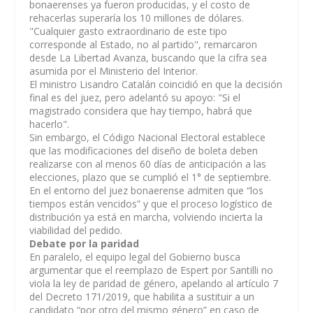
bonaerenses ya fueron producidas, y el costo de
rehacerlas superaría los 10 millones de dólares.
"Cualquier gasto extraordinario de este tipo
corresponde al Estado, no al partido", remarcaron
desde La Libertad Avanza, buscando que la cifra sea
asumida por el Ministerio del Interior.
El ministro Lisandro Catalán coincidió en que la decisión
final es del juez, pero adelantó su apoyo: "Si el
magistrado considera que hay tiempo, habrá que
hacerlo".
Sin embargo, el Código Nacional Electoral establece
que las modificaciones del diseño de boleta deben
realizarse con al menos 60 días de anticipación a las
elecciones, plazo que se cumplió el 1° de septiembre.
En el entorno del juez bonaerense admiten que “los
tiempos están vencidos” y que el proceso logístico de
distribución ya está en marcha, volviendo incierta la
viabilidad del pedido.
Debate por la paridad
En paralelo, el equipo legal del Gobierno busca
argumentar que el reemplazo de Espert por Santilli no
viola la ley de paridad de género, apelando al artículo 7
del Decreto 171/2019, que habilita a sustituir a un
candidato “por otro del mismo género” en caso de