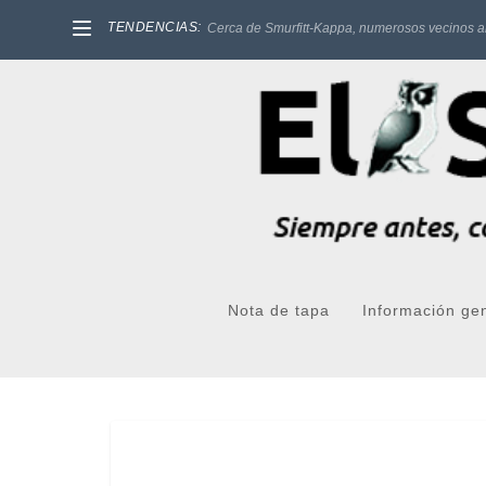
TENDENCIAS:
Cerca de Smurfitt-Kappa, numerosos vecinos a
Nota de tapa
Información ge