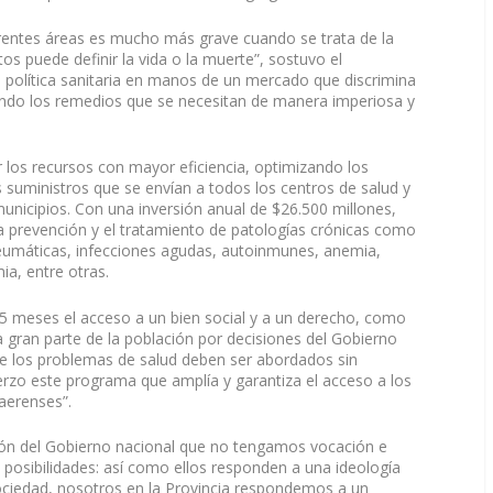
entes áreas es mucho más grave cuando se trata de la
os puede definir la vida o la muerte”, sostuvo el
política sanitaria en manos de un mercado que discrimina
zando los remedios que se necesitan de manera imperiosa y
r los recursos con mayor eficiencia, optimizando los
s suministros que se envían a todos los centros de salud y
municipios. Con una inversión anual de $26.500 millones,
 prevención y el tratamiento de patologías crónicas como
eumáticas, infecciones agudas, autoinmunes, anemia,
ia, entre otras.
15 meses el acceso a un bien social y a un derecho, como
gran parte de la población por decisiones del Gobierno
 los problemas de salud deben ser abordados sin
erzo este programa que amplía y garantiza el acceso a los
aerenses”.
ción del Gobierno nacional que no tengamos vocación e
 posibilidades: así como ellos responden a una ideología
ociedad, nosotros en la Provincia respondemos a un