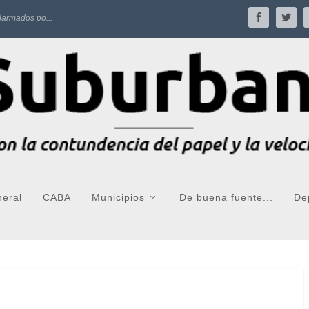
larmados po...
neral
CABA
Municipios
De buena fuente...
De