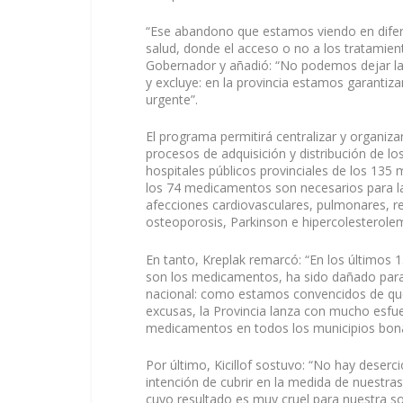
“Ese abandono que estamos viendo en difer
salud, donde el acceso o no a los tratamient
Gobernador y añadió: “No podemos dejar la 
y excluye: en la provincia estamos garanti
urgente”.
El programa permitirá centralizar y organiza
procesos de adquisición y distribución de lo
hospitales públicos provinciales de los 135 
los 74 medicamentos son necesarios para la
afecciones cardiovasculares, pulmonares, r
osteoporosis, Parkinson e hipercolesterolem
En tanto, Kreplak remarcó: “En los últimos 
son los medicamentos, ha sido dañado para 
nacional: como estamos convencidos de que
excusas, la Provincia lanza con mucho esfu
medicamentos en todos los municipios bon
Por último, Kicillof sostuvo: “No hay deser
intención de cubrir en la medida de nuestras
cuyo resultado es muy cruel para nuestra s