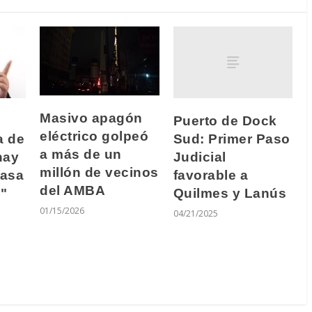
Masivo apagón
Puerto de Dock
eléctrico golpeó
Sud: Primer Paso
a de
a más de un
Judicial
hay
millón de vecinos
favorable a
tasa
del AMBA
Quilmes y Lanús
d"
01/15/2026
04/21/2025